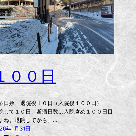
１００日
酒日数 退院後１０日（入院後１００日）
院して１０日、断酒日数は入院含め１００日目
すね。退院してから、…
026年1月31日