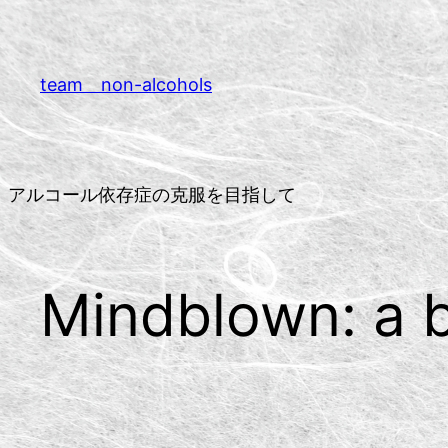
内
容
を
team non-alcohols
ス
キ
ッ
プ
アルコール依存症の克服を目指して
Mindblown: a b