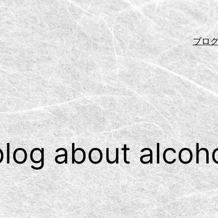
ブロ
log about alcoho