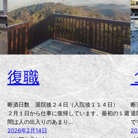
復職
断酒日数 退院後２４日（入院後１１４日）
断
２月１日から仕事に復帰しています。最初の１週
退
間は人の出入りのあまり…
で
2026年2月14日
2