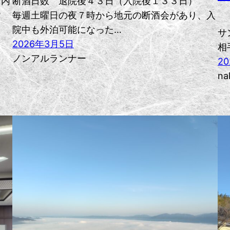
習内
断酒日数 退院後４３日（入院後１３３日）
す
毎週土曜日の夜７時から地元の断酒会があり、入
院中も外泊可能になった…
サ
2026年3月5日
相
ノンアルランナー
2
na