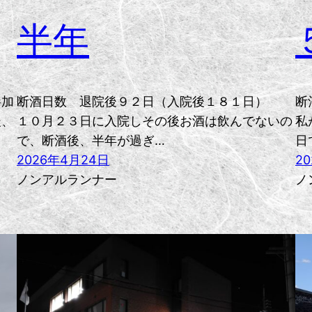
半年
参加
断酒日数 退院後９２日（入院後１８１日）
断
後、
１０月２３日に入院しその後お酒は飲んでないの
私
で、断酒後、半年が過ぎ…
日
2026年4月24日
2
ノンアルランナー
ノ