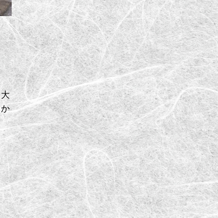
ン大
もか